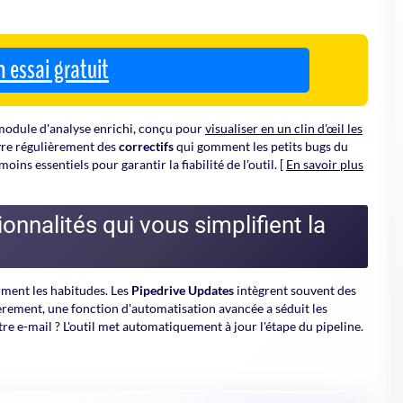
te à astuces mensuelle
changelogs, il existe une alternative bien pratique : la
Pipedrive
in
, les nouveautés marquantes et même quelques cas d'usage
 format accessible et synthétique, à lire dans les transports ou
ros ; certains tutoriels passent parfois inaperçus... alors qu'ils
 C'est un peu comme trouver un raccourci secret dans un jeu
us en deux minutes
ibarr : avis, test et fonctionnalités ERP