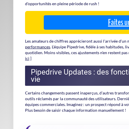
Pipedrive Newsletter : la boî
Pour ceux qui n'aiment pas passer des heures à éplucher les 
Newsletter
. Ce bulletin compile les
conseils de prise en ma
originaux dénichés dans la communauté des utilisateurs. Un
entre deux réunions.
Petite astuce : n'hésitez pas à fouiller dans les anciens numé
peuvent changer la donne pour votre équipe commerciale !
vidéo que vous pensiez connaître par cœur.
Inscrivez-vo
À lire absolument
Dol