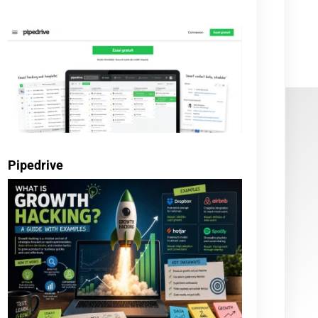
Guide noCRM
Guide Odoo
Guide Pipedrive
Guide Salesforce
Guide Sellsy
Guide Zoho
Tests
Moteur de recherche
Go!
Articles les plus votés