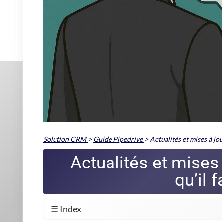
Un utilisateur a confié : « Cette 
heure par jour. C'est fou comme l
»
D'autres avancées, plus discrètes mais ô combien appréciée
Outlook) en quelques clics et la gestion fine des notificatio
Tout est pensé pour que chaque professionnel
reste concen
Commencez à vendre plus av
À lire absolument