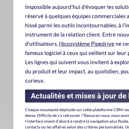
Zoh
PM
Test
oppo
intég
Pipedrive News : rester informé pour
Recevoir une notification pour chaque nouveauté, oui, mais 
l'information concernant les mises à jour du logiciel, le
de nouveaux outils partenaires. Pour beaucoup, cette fo
moment, ce qui change dans la roadmap Pipedrive.
Un conseil pour éviter le stress lors d'un souci technique :
en période de déploiement de nouveautés techniques, afin