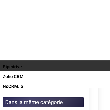
Actualités
Dossiers
Choix et utilisation CRM :
fonctionnement, conseils et exemples
Cimetière des CRM
Créer et personnaliser un CRM : Excel,
open source et sur-mesure
Définition CRM : comprendre la
gestion de la relation client
Gestion, calcul et récupération du
CRM en assurance
Guide Axonaut
Guide Brevo
Guide ClickUp
Guide HubSpot
Guide Monday CRM