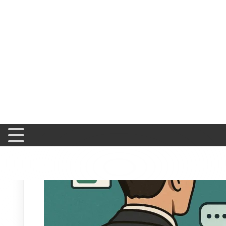
d'opportunités en pleine période de rush !
Faites u
Les amateurs de chiffres apprécieront aussi l'arrivée d'un
performances
. L'équipe Pipedrive, fidèle à ses habitudes, 
quotidien. Moins visibles, ces ajustements n'en restent pas mo
ici
]
Pipedrive Updates : des foncti
vie
Certains changements passent inaperçus, d'autres transfo
outils réclamés par la communauté des utilisateurs. Dern
équipes commerciales. Imaginez : un prospect répond à votr
Plus besoin de saisir chaque information manuellement !