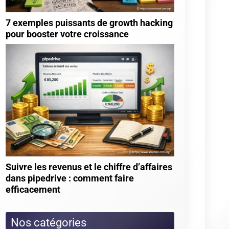
★
★
★
★
★
Quel logiciel crm ? (14 votes)
★
★
★
★
★
Gestion de la relation client grc :
définition, méthodes et logiciels (14 votes)
★
★
★
★
★
Vtiger crm : avis, test et alternatives
(13 votes)
★
★
★
★
★
Salesforce pour les pme : quels
bénéfices et comment réussir le paramétrage et
l’adoption en équipe ? (12 votes)
★
★
★
★
★
Salesforce crm (12 votes)
Articles les mieux notés
★
★
★
★
★
Axonaut vs odoo : quelles
fonctionnalités pour quel usage (4.3/5 sur 4
votes)
★
★
★
★
★
Everwin cxm (4/5 sur 9 votes)
★
★
★
★
★
Tutoriel clickup pour débutants :
comment bien démarrer (4/5 sur 9 votes)
★
★
★
★
★
Brevo : comment intégrer google
sheets à vos campagnes efficacement (4/5 sur 7