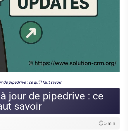
petite automatisation m'a fait gagner une
e temps perdu à cliquer peut s'accumuler !
s : la possibilité de synchroniser son agenda externe (Google ou
ns, pour ne plus se faire déranger par un flot de pop-ups inutiles.
tré sur l'essentiel
.
ec Pipedrive - 30 jours gratuits