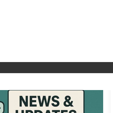
n essai gratuit
 module d'analyse enrichi, conçu pour
visualiser en un clin d'œil les
livre régulièrement des
correctifs
qui gomment les petits bugs du
ins essentiels pour garantir la fiabilité de l'outil. [
En savoir plus
onnalités qui vous simplifient la
rment les habitudes. Les
Pipedrive Updates
intègrent souvent des
ièrement, une
fonction d'automatisation avancée
a séduit les
e e-mail ? L'outil met automatiquement à jour l'étape du pipeline.