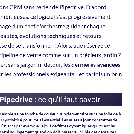
o CRM : avis, test et fonctionnalités pour
E
 complet de Zoho CRM : gestion des contacts, leads,
rtunités, ventes, automatisation, e-mails, reporting,
rations Zoho, points forts, limites et avis.
 anticiper
sans l'effet « pavé dans la mare ».
Pipedrive News
centralise
s annonces de maintenance programmée ou encore l'intégration avec
nctionnalité fonctionne comme une
veille stratégique
: on sait, à tout
vérifier le statut du serveur pipedrive
. Un réflexe à adopter, surtout
 de s'assurer que tout fonctionne comme attendu.