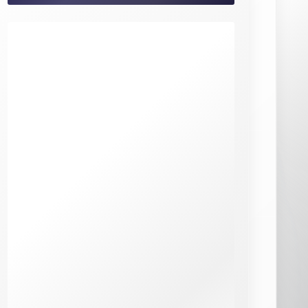
votes)
★
★
★
★
★
Pipedrive : comment trouver les
meilleures offres d’emploi et réussir son
recrutement (4/5 sur 6 votes)