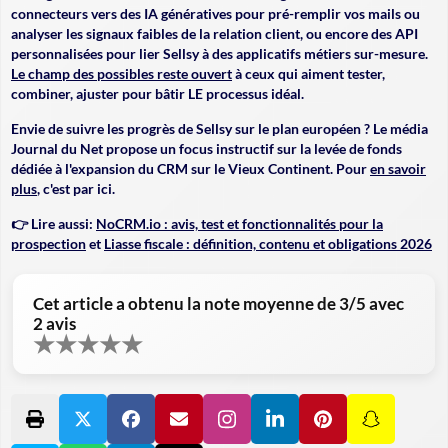
connecteurs vers des IA génératives pour pré-remplir vos mails ou
analyser les signaux faibles de la relation client, ou encore des API
personnalisées pour lier Sellsy à des applicatifs métiers sur-mesure.
Le champ des possibles reste ouvert
à ceux qui aiment tester,
combiner, ajuster pour bâtir LE processus idéal.
Envie de suivre les progrès de Sellsy sur le plan européen ? Le média
Journal du Net propose un focus instructif sur la levée de fonds
dédiée à l'expansion du CRM sur le Vieux Continent. Pour
en savoir
plus
, c'est par ici.
👉 Lire aussi:
NoCRM.io : avis, test et fonctionnalités pour la
prospection
et
Liasse fiscale : définition, contenu et obligations 2026
Cet article a obtenu la note moyenne de
3
/5 avec
2
avis
★
★
★
★
★