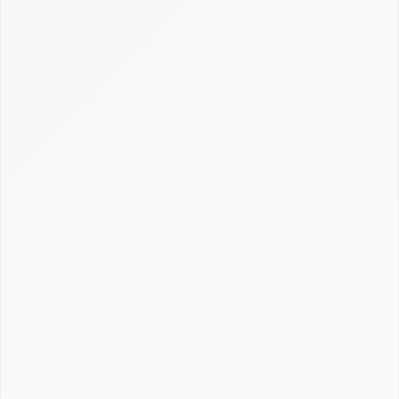
Actualités
Dossiers
Choix et utilisation CRM : fonctionnement,
conseils et exemples
Cimetière des CRM
Créer et personnaliser un CRM : Excel, open
source et sur-mesure
Définition CRM : comprendre la gestion de la
relation client
Gestion, calcul et récupération du CRM en
assurance
Guide Axonaut
Guide Brevo
Guide ClickUp
Guide HubSpot
Guide Monday CRM