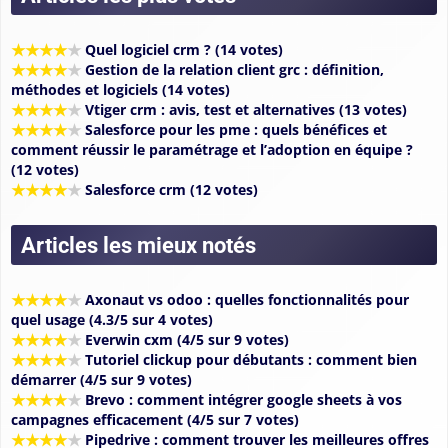
★
★
★
★
★
Quel logiciel crm ? (14 votes)
★
★
★
★
★
Gestion de la relation client grc : définition,
méthodes et logiciels (14 votes)
★
★
★
★
★
Vtiger crm : avis, test et alternatives (13 votes)
★
★
★
★
★
Salesforce pour les pme : quels bénéfices et
comment réussir le paramétrage et l’adoption en équipe ?
(12 votes)
★
★
★
★
★
Salesforce crm (12 votes)
Articles les mieux notés
★
★
★
★
★
Axonaut vs odoo : quelles fonctionnalités pour
quel usage (4.3/5 sur 4 votes)
★
★
★
★
★
Everwin cxm (4/5 sur 9 votes)
★
★
★
★
★
Tutoriel clickup pour débutants : comment bien
démarrer (4/5 sur 9 votes)
★
★
★
★
★
Brevo : comment intégrer google sheets à vos
campagnes efficacement (4/5 sur 7 votes)
★
★
★
★
★
Pipedrive : comment trouver les meilleures offres