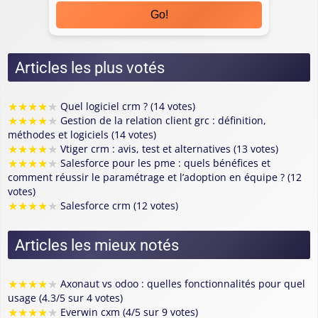
Go!
Articles les plus votés
★
★
★
★
★
Quel logiciel crm ? (14 votes)
★
★
★
★
★
Gestion de la relation client grc : définition,
méthodes et logiciels (14 votes)
★
★
★
★
★
Vtiger crm : avis, test et alternatives (13 votes)
★
★
★
★
★
Salesforce pour les pme : quels bénéfices et
comment réussir le paramétrage et l’adoption en équipe ? (12
votes)
★
★
★
★
★
Salesforce crm (12 votes)
Articles les mieux notés
★
★
★
★
★
Axonaut vs odoo : quelles fonctionnalités pour quel
usage (4.3/5 sur 4 votes)
★
★
★
★
★
Everwin cxm (4/5 sur 9 votes)