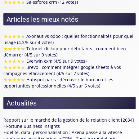
★
★
★
★
★
Salesforce crm (12 votes)
Articles les mieux notés
★
★
★
★
★
Axonaut vs odoo : quelles fonctionnalités pour quel
usage (4.3/5 sur 4 votes)
★
★
★
★
★
Tutoriel clickup pour débutants : comment bien
démarrer (4/5 sur 9 votes)
★
★
★
★
★
Everwin cxm (4/5 sur 9 votes)
★
★
★
★
★
Brevo : comment intégrer google sheets à vos
campagnes efficacement (4/5 sur 7 votes)
★
★
★
★
★
Hubspot paris : découvrir le bureau et les
opportunités professionnelles (4/5 sur 6 votes)
Actualités
Rapport sur le marché de la gestion de la relation client [2034]
- Fortune Business Insights
Fidélité, data, personnalisation : Akena passe à la vitesse
supérieure avec Experience CRM - TendanceHotellerie