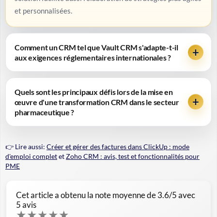
et personnalisées.
Comment un CRM tel que Vault CRM s'adapte-t-il
aux exigences réglementaires internationales ?
Quels sont les principaux défis lors de la mise en
œuvre d'une transformation CRM dans le secteur
pharmaceutique ?
👉 Lire aussi:
Créer et gérer des factures dans ClickUp : mode
d'emploi complet
et
Zoho CRM : avis, test et fonctionnalités pour
PME
Cet article a obtenu la note moyenne de
3.6
/5 avec
5
avis
★
★
★
★
★