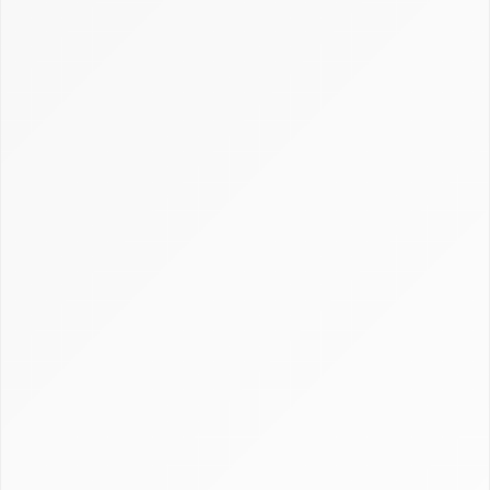
Définition CRM : comprendre la gestion de la
relation client
Gestion, calcul et récupération du CRM en
assurance
Guide Axonaut
Guide Brevo
Guide ClickUp
Guide HubSpot
Guide Monday CRM
Guide noCRM
Guide Odoo
Guide Pipedrive
Guide Salesforce
Guide Sellsy
Guide Zoho
Tests