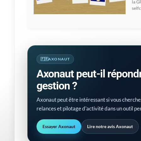
la G
self
AXONAUT
Axonaut peut-il répond
gestion ?
Axonaut peut être intéressant si vous cherche
relances et pilotage d'activité dans un outil p
Essayer Axonaut
Lire notre avis Axonaut