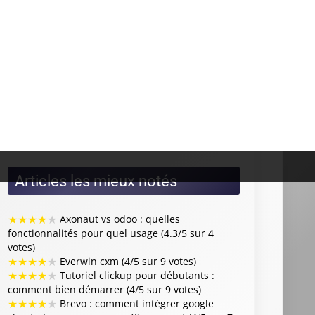
★
★
★
★
★
Quel logiciel crm ? (14 votes)
★
★
★
★
★
Gestion de la relation client grc :
définition, méthodes et logiciels (14 votes)
★
★
★
★
★
Vtiger crm : avis, test et alternatives
(13 votes)
★
★
★
★
★
Salesforce pour les pme : quels
bénéfices et comment réussir le paramétrage et
l’adoption en équipe ? (12 votes)
★
★
★
★
★
Salesforce crm (12 votes)
Articles les mieux notés
★
★
★
★
★
Axonaut vs odoo : quelles
fonctionnalités pour quel usage (4.3/5 sur 4
votes)
★
★
★
★
★
Everwin cxm (4/5 sur 9 votes)
★
★
★
★
★
Tutoriel clickup pour débutants :
comment bien démarrer (4/5 sur 9 votes)
★
★
★
★
★
Brevo : comment intégrer google