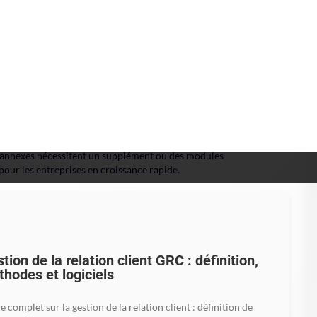
ts offrent une infinité de réglages, Axonaut
iment de la personnalisation ultime.
as toujours adapté aux micro-entreprises, notamment quand le
s annexes nécessitent un supplément ou des modules
our les entreprises en croissance rapide.
tion de la relation client GRC : définition,
hodes et logiciels
e complet sur la gestion de la relation client : définition de