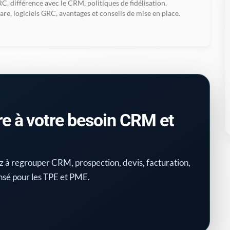
RC, différence avec le CRM, politiques de fidélisation,
care, logiciels GRC, avantages et conseils de mise en place.
re à votre besoin CRM et
z à regrouper CRM, prospection, devis, facturation,
ensé pour les TPE et PME.