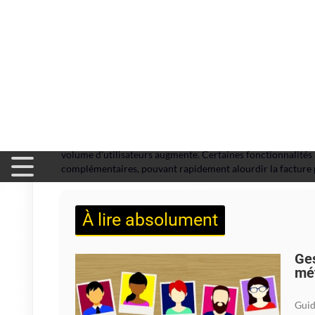
Là où certains logiciels concurren
préfère la clarté, parfois au détr
Côté tarification,
Axonaut
se veut compétitif mais n'est p
volume d'utilisateurs augmente. Certaines fonctionnalité
complémentaires, pouvant rapidement alourdir la facture p
À lire absolument
Ges
mét
Guid