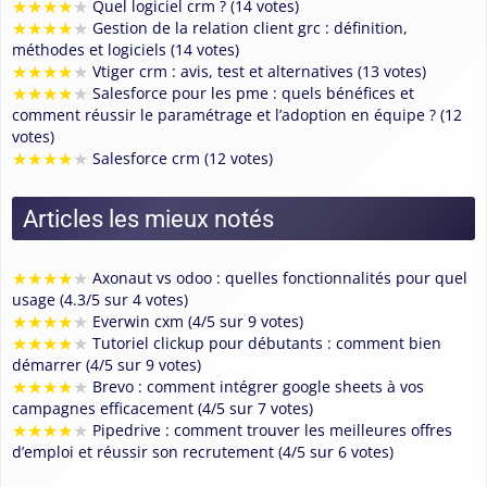
★
★
★
★
★
Quel logiciel crm ? (14 votes)
★
★
★
★
★
Gestion de la relation client grc : définition,
méthodes et logiciels (14 votes)
★
★
★
★
★
Vtiger crm : avis, test et alternatives (13 votes)
★
★
★
★
★
Salesforce pour les pme : quels bénéfices et
comment réussir le paramétrage et l’adoption en équipe ? (12
votes)
★
★
★
★
★
Salesforce crm (12 votes)
Articles les mieux notés
★
★
★
★
★
Axonaut vs odoo : quelles fonctionnalités pour quel
usage (4.3/5 sur 4 votes)
★
★
★
★
★
Everwin cxm (4/5 sur 9 votes)
★
★
★
★
★
Tutoriel clickup pour débutants : comment bien
démarrer (4/5 sur 9 votes)
★
★
★
★
★
Brevo : comment intégrer google sheets à vos
campagnes efficacement (4/5 sur 7 votes)
★
★
★
★
★
Pipedrive : comment trouver les meilleures offres
d’emploi et réussir son recrutement (4/5 sur 6 votes)