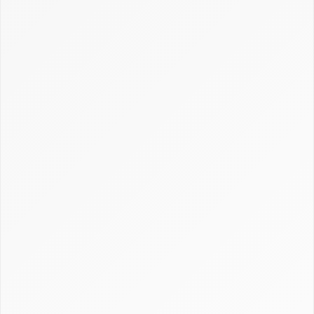
Dossiers
Choix et utilisation CRM : fonctionnement,
conseils et exemples
Cimetière des CRM
Créer et personnaliser un CRM : Excel, open
source et sur-mesure
Définition CRM : comprendre la gestion de la
relation client
Gestion, calcul et récupération du CRM en
assurance
Guide Axonaut
Guide Brevo
Guide ClickUp
Guide HubSpot
Guide Monday CRM
Guide noCRM
Guide Odoo