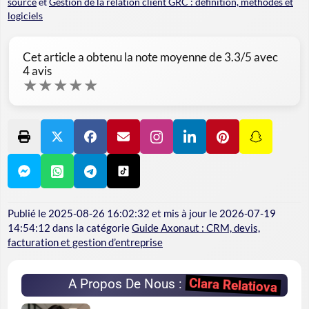
source
et
Gestion de la relation client GRC : définition, méthodes et
logiciels
Cet article a obtenu la note moyenne de
3.3
/5 avec
4
avis
★
★
★
★
★
Publié le
2025-08-26 16:02:32
et mis à jour le
2026-07-19
14:54:12
dans la catégorie
Guide Axonaut : CRM, devis,
facturation et gestion d’entreprise
Clara Relatiova
A Propos De Nous :