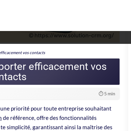
gratuite sur Brevo
inscrivez-vous !
evo gratuitement
 carte bancaire n'est nécessaire.