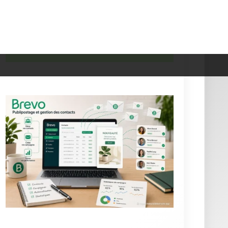
sheets à vos campagnes efficacement (4/5 sur 7
votes)
★
★
★
★
★
Pipedrive : comment trouver les
meilleures offres d’emploi et réussir son
recrutement (4/5 sur 6 votes)
Actualités
Zoom sur les meilleurs Logiciels de SMS
Marketing - Brevo