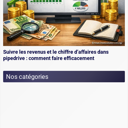
Suivre les revenus et le chiffre d’affaires dans
pipedrive : comment faire efficacement
Nos catégories
Actualités
Dossiers
Choix et utilisation CRM : fonctionnement,
conseils et exemples
Cimetière des CRM