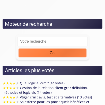
Guide Zoho
Tests
Moteur de recherche
Go!
Articles les plus votés
★
★
★
★
★
Quel logiciel crm ? (14 votes)
★
★
★
★
★
Gestion de la relation client grc : définition,
méthodes et logiciels (14 votes)
★
★
★
★
★
Vtiger crm : avis, test et alternatives (13 votes)
★
★
★
★
★
Salesforce pour les pme : quels bénéfices et