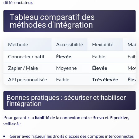
différenciateur.
Tableau comparatif des
méthodes d'intégration
Méthode
Accessibilité
Flexibilité
Main
Connecteur natif
Élevée
Faible
Faibl
Zapier / Make
Moyenne
Élevée
Moy
API personnalisée
Faible
Très élevée
Élev
Bonnes pratiques : sécuriser et fiabiliser
l'intégration
Pour garantir la
fiabilité
de la connexion entre Brevo et Pipedrive,
veillez à :
Gérer avec rigueur les droits d'accès des comptes interconnectés