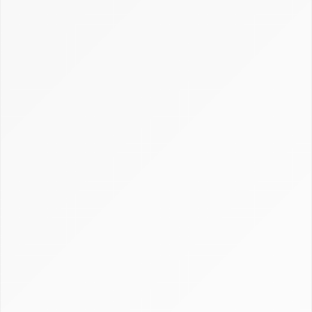
Créer et personnaliser un CRM : Excel, open
source et sur-mesure
Définition CRM : comprendre la gestion de la
relation client
Gestion, calcul et récupération du CRM en
assurance
Guide Axonaut
Guide Brevo
Guide ClickUp
Guide HubSpot
Guide Monday CRM
Guide noCRM
Guide Odoo
Guide Pipedrive
Guide Salesforce
Guide Sellsy