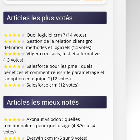
Articles les plus votés
★
★
★
★
★
Quel logiciel crm ? (14 votes)
★
★
★
★
★
Gestion de la relation client grc :
définition, méthodes et logiciels (14 votes)
★
★
★
★
★
Vtiger crm : avis, test et alternatives
(13 votes)
★
★
★
★
★
Salesforce pour les pme : quels
bénéfices et comment réussir le paramétrage et
l’adoption en équipe ? (12 votes)
★
★
★
★
★
Salesforce crm (12 votes)
Articles les mieux notés
★
★
★
★
★
Axonaut vs odoo : quelles
fonctionnalités pour quel usage (4.3/5 sur 4
votes)
★
★
★
★
★
Everwin cxm (4/5 sur 9 votes)