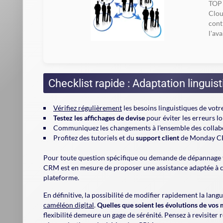
TOP 
Clou
cont
l'ava
Checklist rapide : Adaptation lingu
Vérifiez régulièrement
les besoins linguistiques de vot
Testez les affichages de devise
pour éviter les erreurs lo
Communiquez les changements
à l'ensemble des colla
Profitez des tutoriels et du
support client
de Monday CRM
Pour toute question spécifique ou demande de dépannage t
CRM est en mesure de proposer une assistance adaptée à c
plateforme.
En définitive, la possibilité de modifier rapidement la lan
caméléon digital
.
Quelles que soient les évolutions de vos
flexibilité demeure un gage de sérénité. Pensez à revisite