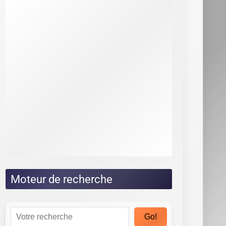
Guide Brevo
Guide ClickUp
Guide HubSpot
Guide Monday CRM
Guide noCRM
Guide Odoo
Guide Pipedrive
Guide Salesforce
Guide Sellsy
Guide Zoho
Tests
Moteur de recherche
Go!