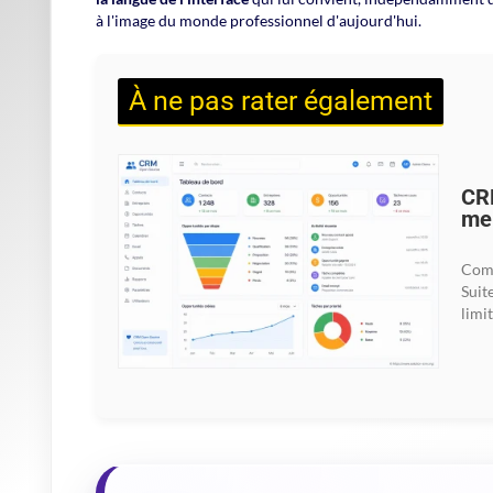
à l'image du monde professionnel d'aujourd'hui.
À ne pas rater également
CRM
mei
Comp
Suit
limi