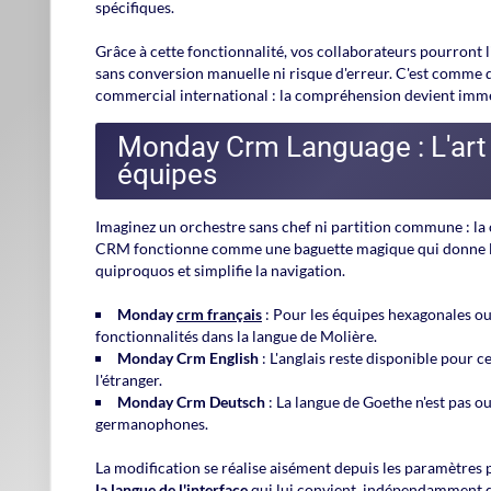
spécifiques.
Grâce à cette fonctionnalité, vos collaborateurs pourront 
sans conversion manuelle ni risque d'erreur. C'est comme 
commercial international : la compréhension devient imm
Monday Crm Language : L'art 
équipes
Imaginez un orchestre sans chef ni partition commune : la 
CRM fonctionne comme une baguette magique qui donne l
quiproquos et simplifie la navigation.
Monday
crm français
: Pour les équipes hexagonales ou 
fonctionnalités dans la langue de Molière.
Monday Crm English
: L'anglais reste disponible pour c
l'étranger.
Monday Crm Deutsch
: La langue de Goethe n'est pas ou
germanophones.
La modification se réalise aisément depuis les paramètres 
la langue de l'interface
qui lui convient, indépendamment des