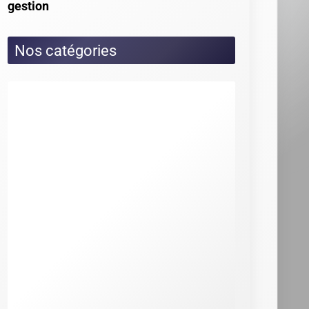
gestion
Nos catégories
Actualités
Dossiers
Choix et utilisation CRM :
fonctionnement, conseils et exemples
Cimetière des CRM
Créer et personnaliser un CRM : Excel,
open source et sur-mesure
Définition CRM : comprendre la
gestion de la relation client
Gestion, calcul et récupération du
CRM en assurance
Guide Axonaut