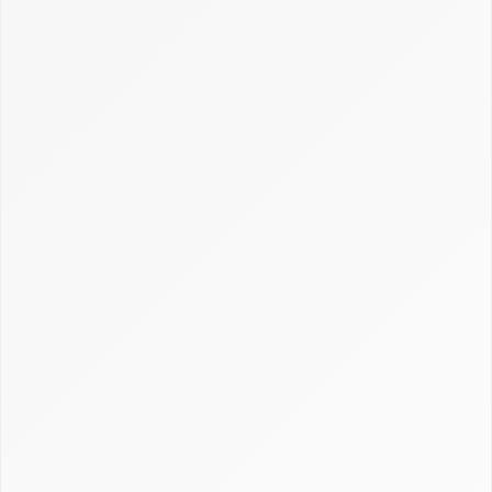
Créer et personnaliser un CRM : Excel, open
source et sur-mesure
Définition CRM : comprendre la gestion de la
relation client
Gestion, calcul et récupération du CRM en
assurance
Guide Axonaut
Guide Brevo
Guide ClickUp
Guide HubSpot
Guide Monday CRM
Guide noCRM
Guide Odoo
Guide Pipedrive
Guide Salesforce
Guide Sellsy