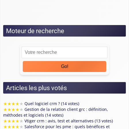
Guide Zoho
Tests
Moteur de recherche
Go!
Articles les plus votés
★
★
★
★
★
Quel logiciel crm ? (14 votes)
★
★
★
★
★
Gestion de la relation client grc : définition,
méthodes et logiciels (14 votes)
★
★
★
★
★
Vtiger crm : avis, test et alternatives (13 votes)
★
★
★
★
★
Salesforce pour les pme : quels bénéfices et