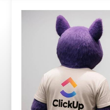
Homme utilisant sma
clickup zeb
Au sein de la galaxie des
logiciels de gestion de projet
,
Cli
s'adapter à tous les types d'équipes. Pensé comme un véri