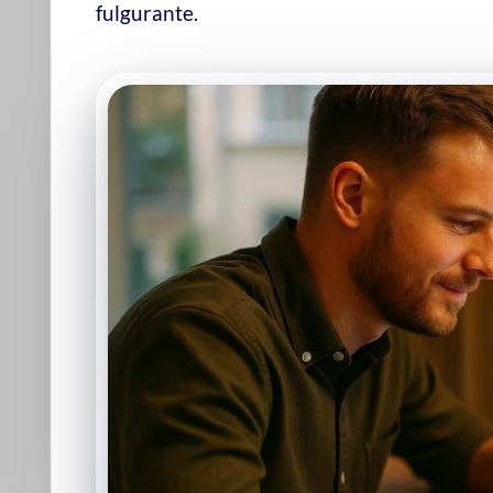
Gér
pou
Gard
wall
temp
d'une
clickup zeb evans
Derrière ClickUp se trouve
Zeb Evans
, un entrepreneur vi
depuis l'enfance, Zeb Evans a toujours voulu
créer des outi
suite à plusieurs tentatives infructueuses : chaque échec a
Son intuition ? Les applications de productivité étaient tr