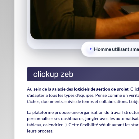
Pourquoi multiplier les outils alo
Voilà le point de départ de ClickU
À travers cette ambition,
Zeb Evans
a su fédérer une commu
Le leadership de
Zeb Evans
s'exprime par :
Test
Une
volonté constante d'innovation
L'importance accordée à l'écoute des retours utilisateurs
Un management axé sur la
transparence
et la
bienveilla