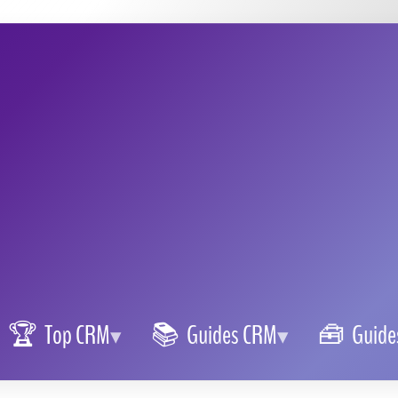
our la gestion de projet, propulsé par la vision
 efficacité et accessibilité, ClickUp transforme la
e et personnalisable. Plongeons dans
l'univers de
 comprendre le secret d'une ascension aussi