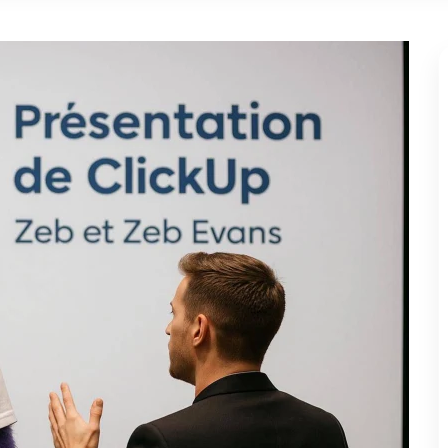
rtphone et ordinateur portable
ckUp
s'illustre par son interface modulable et sa capacité à
table couteau suisse numérique, ClickUp permet de centraliser