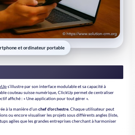
rs qu'un seul pourrait tout centraliser ?
p.
nauté internationale autour de sa solution.
er Clickup
nce