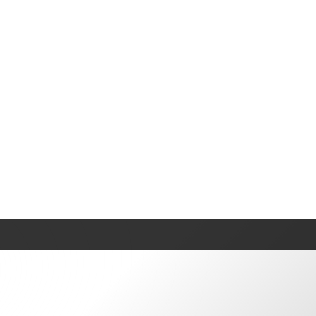
b et zeb evans : tout savoir sur cet outil et ses créateurs
up zeb et zeb evans : tout
util et ses créateurs
⏱️ 4 min