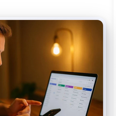
er votre wallet Brevo : guide complet
r bien démarrer
ez un contrôle total sur vos budgets marketing grâce au
et Brevo. Automatisez vos recharges, suivez vos dépenses en
s réel et évitez les interruptions. Découvrez la puissance
 gestion fluide et sécuris...
sionnaire dont le parcours inspire. Passionné de technologie
ls qui changent la vie quotidienne
. Sa détermination s'est forgée
 été une fondation pour rebondir plus haut.
op fragmentées.