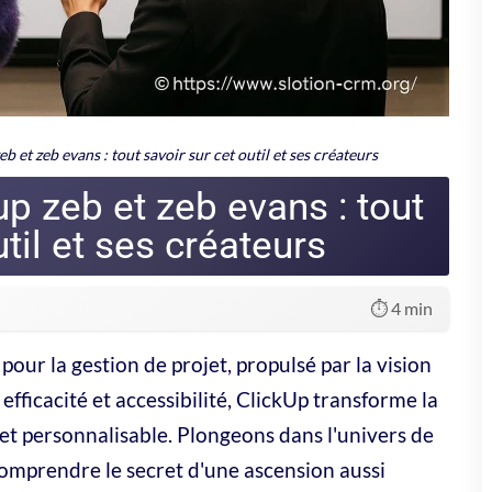
tif affiché : « Une application pour tout gérer ».
rée à la manière d'un
chef d'orchestre
. Chaque utilisateur peut
ns ou encore visualiser les projets sous différents angles (liste,
startups agiles que les grandes entreprises cherchant à harmoniser
arre d'un système intelligent, capable d'ajuster ses voiles selon le
luer avec les utilisateurs, épousant la métamorphose des méthodes