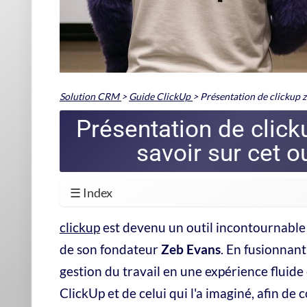
tâches, documents, suivis de temps et collaborations. L'objec
La plateforme propose une organisation du travail structu
personnaliser ses dashboards, jongler avec les automatisatio
tableau, calendrier...). Cette flexibilité séduit autant les 
leurs process.
Travailler avec ClickUp, c'est comme piloter un navire à la b
vent de vos besoins.
Gestion centralisée des tâches
Nombreux
modèles de projet
prêts à l'emploi
Automatisations
puissantes et paramétrables
Outils de collaboration en temps réel
Intégrations
multiples (email, Slack, Google Drive...)
Le cœur du succès de ClickUp repose sur sa capacité à évo
de travail.
À lire absolument