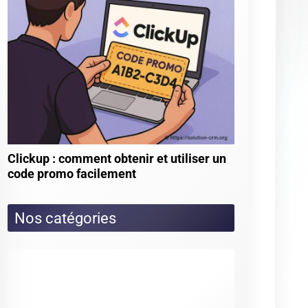
★
★
★
★
★
Quel logiciel crm ? (14 votes)
★
★
★
★
★
Gestion de la relation client grc :
définition, méthodes et logiciels (14 votes)
★
★
★
★
★
Vtiger crm : avis, test et alternatives
(13 votes)
★
★
★
★
★
Salesforce pour les pme : quels
bénéfices et comment réussir le paramétrage et
l’adoption en équipe ? (12 votes)
★
★
★
★
★
Salesforce crm (12 votes)
Articles les mieux notés
★
★
★
★
★
Axonaut vs odoo : quelles
fonctionnalités pour quel usage (4.3/5 sur 4
votes)
★
★
★
★
★
Everwin cxm (4/5 sur 9 votes)
★
★
★
★
★
Tutoriel clickup pour débutants :
comment bien démarrer (4/5 sur 9 votes)
★
★
★
★
★
Brevo : comment intégrer google