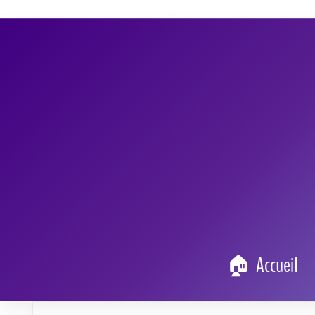
clickup
est devenu un outil incontournable p
de son fondateur
Zeb Evans
. En fusionnant
gestion du travail en une expérience fluid
ClickUp
et de celui qui l'a imaginé, afin de
fulgurante.