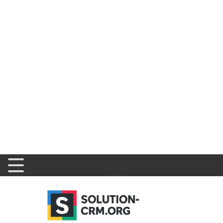
Solution CRM
>
Guide ClickUp
>
Présentation de clickup ze
Présentation de click
savoir sur cet o
☰ Index