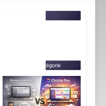
Nos catégories
Actualités
Dossiers
Choix et utilisation CRM :
fonctionnement, conseils et exemples
Cimetière des CRM
Créer et personnaliser un CRM : Excel,
open source et sur-mesure
Définition CRM : comprendre la
gestion de la relation client
Gestion, calcul et récupération du
CRM en assurance
Guide Axonaut
Guide Brevo
Guide ClickUp
Guide HubSpot