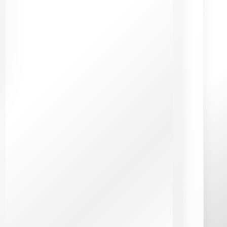
sheets à vos campagnes efficacement (4/5 sur 7
votes)
★
★
★
★
★
Pipedrive : comment trouver les
meilleures offres d’emploi et réussir son
recrutement (4/5 sur 6 votes)
Actualités
Zeb Evans, Fondateur et PDG de ClickUp – Série
d’entretiens - Unite.AI