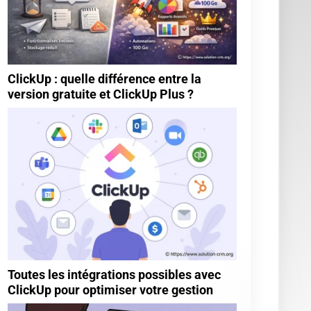
Guide Monday CRM
Guide noCRM
Guide Odoo
Guide Pipedrive
Guide Salesforce
Guide Sellsy
Guide Zoho
Tests
Moteur de recherche
Go!
Articles les plus votés