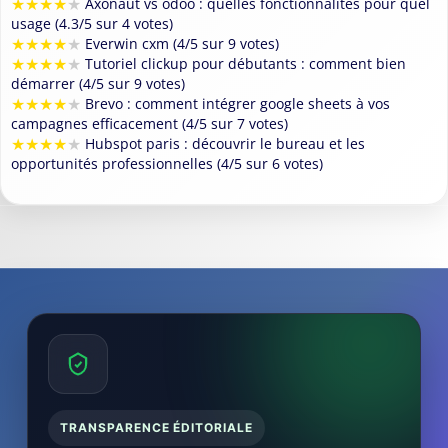
★
★
★
★
★
Axonaut vs odoo : quelles fonctionnalités pour quel
usage (4.3/5 sur 4 votes)
★
★
★
★
★
Everwin cxm (4/5 sur 9 votes)
★
★
★
★
★
Tutoriel clickup pour débutants : comment bien
démarrer (4/5 sur 9 votes)
★
★
★
★
★
Brevo : comment intégrer google sheets à vos
campagnes efficacement (4/5 sur 7 votes)
★
★
★
★
★
Hubspot paris : découvrir le bureau et les
opportunités professionnelles (4/5 sur 6 votes)
TRANSPARENCE ÉDITORIALE