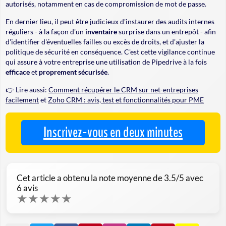
autorisés, notamment en cas de compromission de mot de passe.
En dernier lieu, il peut être judicieux d'instaurer des audits internes
réguliers - à la façon d'un
inventaire
surprise dans un entrepôt - afin
d'identifier d'éventuelles failles ou excès de droits, et d'ajuster la
politique de sécurité en conséquence. C'est cette vigilance continue
qui assure à votre entreprise une utilisation de Pipedrive à la fois
efficace
et
proprement sécurisée
.
👉 Lire aussi:
Comment récupérer le CRM sur net-entreprises
facilement
et
Zoho CRM : avis, test et fonctionnalités pour PME
Inscrivez-vous en deux minutes
Cet article a obtenu la note moyenne de
3.5
/5 avec
6
avis
★
★
★
★
★