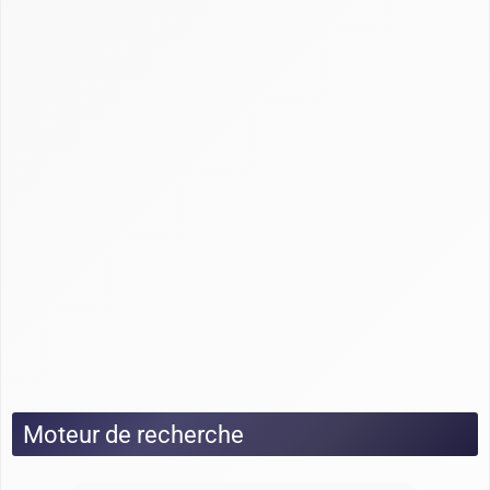
Guide Axonaut
Guide Brevo
Guide ClickUp
Guide HubSpot
Guide Monday CRM
Guide noCRM
Guide Odoo
Guide Pipedrive
Guide Salesforce
Guide Sellsy
Guide Zoho
Tests
Moteur de recherche