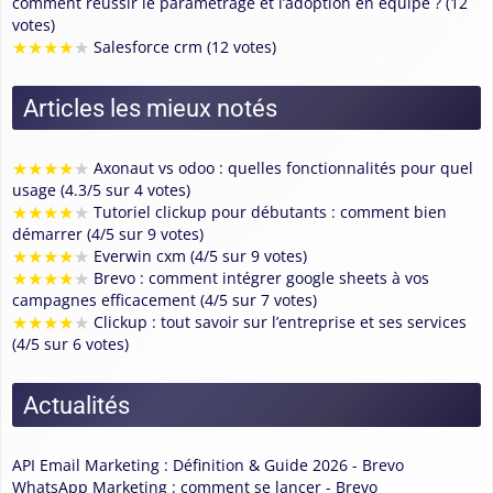
comment réussir le paramétrage et l’adoption en équipe ? (12
votes)
★
★
★
★
★
Salesforce crm (12 votes)
Articles les mieux notés
★
★
★
★
★
Axonaut vs odoo : quelles fonctionnalités pour quel
usage (4.3/5 sur 4 votes)
★
★
★
★
★
Tutoriel clickup pour débutants : comment bien
démarrer (4/5 sur 9 votes)
★
★
★
★
★
Everwin cxm (4/5 sur 9 votes)
★
★
★
★
★
Brevo : comment intégrer google sheets à vos
campagnes efficacement (4/5 sur 7 votes)
★
★
★
★
★
Clickup : tout savoir sur l’entreprise et ses services
(4/5 sur 6 votes)
Actualités
API Email Marketing : Définition & Guide 2026 - Brevo
WhatsApp Marketing : comment se lancer - Brevo