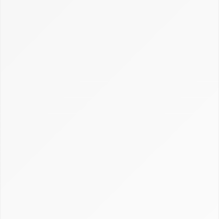
Créer et personnaliser un CRM : Excel, open
source et sur-mesure
Définition CRM : comprendre la gestion de la
relation client
Gestion, calcul et récupération du CRM en
assurance
Guide Axonaut
Guide Brevo
Guide ClickUp
Guide HubSpot
Guide Monday CRM
Guide noCRM
Guide Odoo
Guide Pipedrive
Guide Salesforce
Guide Sellsy
Guide Zoho