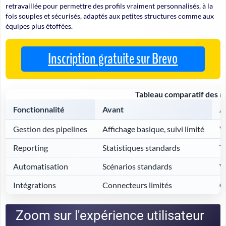
retravaillée pour permettre des profils vraiment personnalisés, à la
fois souples et sécurisés, adaptés aux petites structures comme aux
équipes plus étoffées.
Inscription gratuite sur Brevo
Tableau comparatif des n
Fonctionnalité
Avant
A
Gestion des pipelines
Affichage basique, suivi limité
V
Reporting
Statistiques standards
T
Automatisation
Scénarios standards
W
Intégrations
Connecteurs limités
C
Zoom sur l'expérience utilisateur