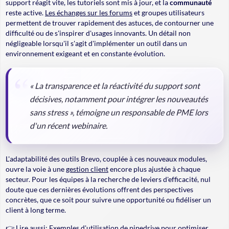
support réagit vite, les tutoriels sont mis à jour, et la
communauté
reste active.
Les échanges sur les forums
et groupes utilisateurs
permettent de trouver rapidement des astuces, de contourner une
difficulté ou de s'inspirer d'usages innovants. Un détail non
négligeable lorsqu'il s'agit d'implémenter un outil dans un
environnement exigeant et en constante évolution.
« La transparence et la réactivité du support sont
décisives, notamment pour intégrer les nouveautés
sans stress », témoigne un responsable de PME lors
d'un récent webinaire.
L'adaptabilité des outils Brevo, couplée à ces nouveaux modules,
ouvre la voie à une
gestion client
encore plus ajustée à chaque
secteur. Pour les équipes à la recherche de leviers d'efficacité, nul
doute que ces dernières évolutions offrent des perspectives
concrètes, que ce soit pour suivre une opportunité ou fidéliser un
client à long terme.
👉 Lire aussi:
Exemples d'utilisation de pipedrive pour optimiser