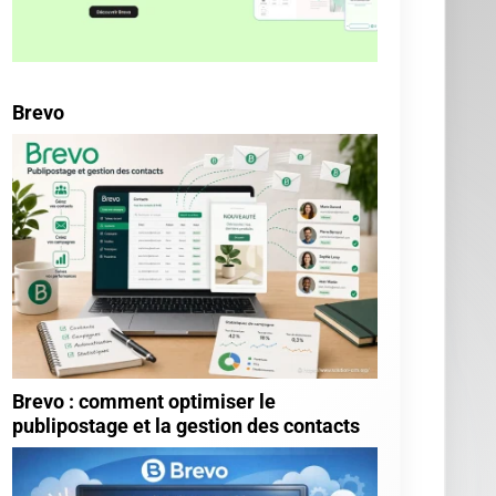
Guide Monday CRM
Guide noCRM
Guide Odoo
Guide Pipedrive
Guide Salesforce
Guide Sellsy
Guide Zoho
Tests
Moteur de recherche
Go!
Articles les plus votés