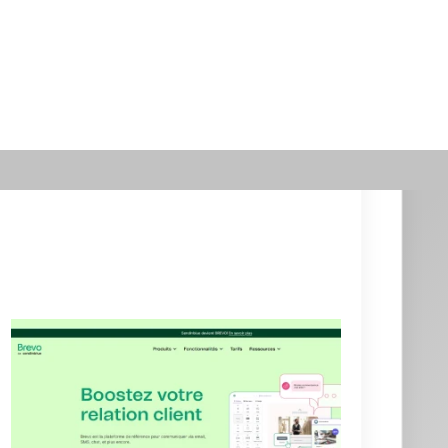
Actualités
Dossiers
Choix et utilisation CRM :
fonctionnement, conseils et exemples
Cimetière des CRM
Créer et personnaliser un CRM : Excel,
open source et sur-mesure
Définition CRM : comprendre la
gestion de la relation client
Gestion, calcul et récupération du
CRM en assurance
Guide Axonaut
Guide Brevo
Guide ClickUp
Guide HubSpot