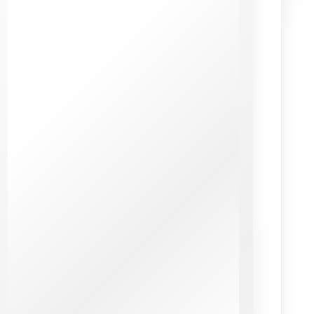
sheets à vos campagnes efficacement (4/5 sur 7
votes)
★
★
★
★
★
Clickup : tout savoir sur l’entreprise et
ses services (4/5 sur 6 votes)