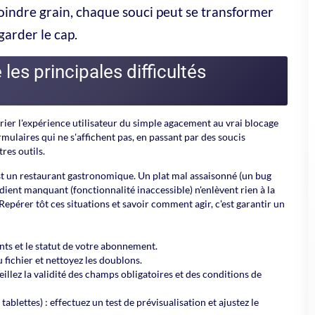
il s'agisse d'un bug mineur ou d'un incident plus sérieux, il importe
 source du problème facilite la communication avec le support et
r l'horodatage et indiquer l'action effectuée sont des réflexes
o ou vous hésitez encore ?
problème, configurer votre compte ou comparer
e de tester l'outil directement avec vos propres