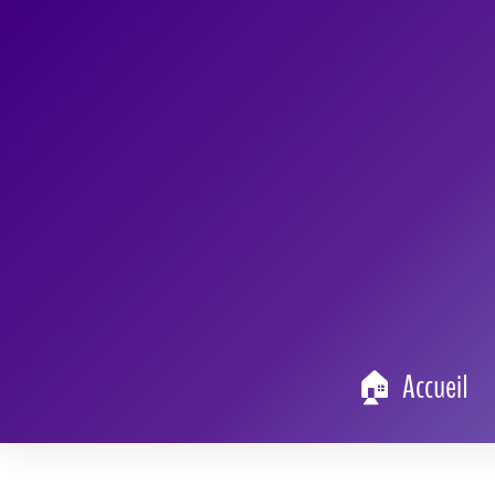
Brevo, la solution CRM puissante et intuiti
marketing et de vos contacts. Pourtant, com
de rencontrer des obstacles techniques ou
et contourner les problèmes fréquents sur
intacte et vos équipes sereines. Naviguer 
piloter un voilier : il faut savoir réagir a
en simple bourrasque, pourvu qu'on sache g
Brevo problème : comprendre l
rencontrées
Les problèmes
les plus courants sur Brevo peuvent faire va
opérationnel. Cela va de la difficulté à se connecter,
aux fo
d'importation de contacts ou de synchronisation avec d'aut
Voici une métaphore : imaginez que la plateforme Brevo es
mineur), un service trop lent (ralentissements), ou un ingré