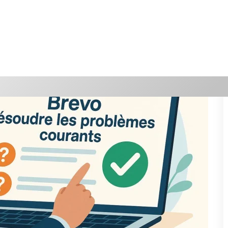
 Repérer tôt ces situations et savoir comment agir, c'est garantir un
iants et le statut de votre abonnement.
 fichier et nettoyez les doublons.
eillez la validité des champs obligatoires et des conditions de
tablettes) : effectuez un test de prévisualisation et ajustez le
ésolution rapide
nécessite de connaître quelques astuces, ou de
stiquer une interruption de
vo semble injoignable, il importe de différencier une
r) d'un ralentissement ou d'une interruption globale.
Contrôler
orme dispose d'une page de statut officielle pour recenser les
dans une ville entière.
Inutile d'insister sur les interrupteurs : il