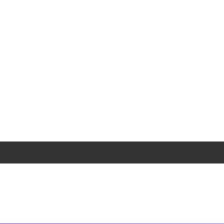
es problèmes courants facilement
ésoudre les problèmes
 facilement
⏱️ 6 min