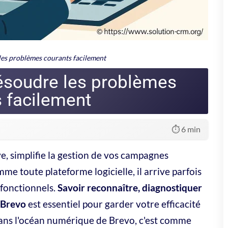
s de secours.
Action recommandée
der à Brevo
Vérifier le statut en ligne, patienter
des pages
Nettoyer le cache, tenter un autre
navigateur
ts,
Redémarrer la session, relancer l'action
t direct avec l'assistance ou à rechercher des informations sur les
ent des actualités en temps réel.
chniques qui ne sont pas résolues par les solutions classiques, il
est souvent réactive et peut apporter des réponses personnalisées
ignaler les incidents