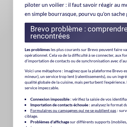
Quand un
incident
survient dans l'utilisation de Brevo, qu'
de le
documenter précisément
.
L'identification rapide
de la
accélère sa résolution. Prendre une capture d'écran, récolte
précieux.
BREVO
Vous utilisez déjà Brev
Si vous consultez ce guide pour résoudre un 
Brevo à une autre solution, le plus simple rest
contacts, campagnes et automatisations.
Essayer Brevo
Lire notre avis Brevo