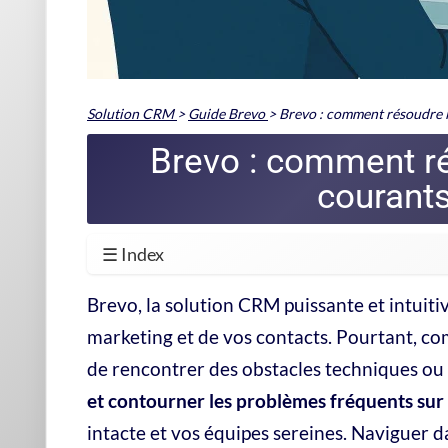
vaut mieux patienter ou, si nécessaire, déclencher les plan
Type de panne
Impact
Indisponibilité de la
Impossible d'accé
plateforme
Ralentissement ponctuel
Chargement lent 
Fonction spécifique en
Campagnes, impor
erreur
formulaires
Si le problème persiste, n'hésitez pas à envisager un contac
réseaux sociaux, où la communauté Brevo partage fréquemm
Lorsque les utilisateurs sont confrontés à des difficultés te
devient judicieux de contacter le support Brevo. L'équipe 
pour restaurer la situation rapidement.
Brevo incident : identifier et s