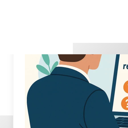
qualité globale de la cuisine, mais perturbent l'expérience.
service impeccable.
Connexion impossible
: vérifiez la saisie de vos identif
Importation de contacts échouée
: analysez le format du
Formulaires ou campagnes qui ne se publient pas
: surv
ciblage.
Problèmes d'affichage
sur différents supports (mobiles, 
design responsive.
Les causes sous-jacentes sont souvent simples, mais
leur r
savoir vers qui se tourner en cas de difficulté persistante.
Brevo panne : comment diagno
service ?
Personne n'aime faire face à une
panne
soudaine. Quand Bre
problématique locale (connexion internet, cache navigateu
l'état des serveurs Brevo
est le réflexe à adopter. La platef
interruptions en cours.
Une panne généralisée ressemble à une coupure de courant 