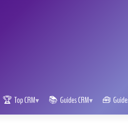
ve, simplifie la gestion de vos campagnes
me toute plateforme logicielle, il arrive parfois
 fonctionnels.
Savoir reconnaître, diagnostiquer
 Brevo
est essentiel pour garder votre efficacité
dans l'océan numérique de Brevo, c'est comme
u moindre grain, chaque souci peut se transformer
arder le cap.
es principales difficultés
rier l'expérience utilisateur du simple agacement au vrai blocage
rmulaires qui ne s'affichent pas
, en passant par des soucis
res outils.
t un restaurant gastronomique. Un plat mal assaisonné (un bug
dient manquant (fonctionnalité inaccessible) n'enlèvent rien à la