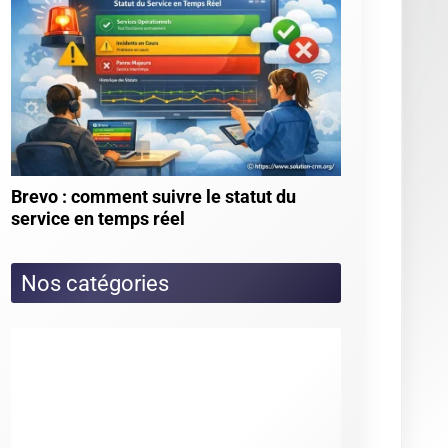
★
★
★
★
★
Quel logiciel crm ? (14 votes)
★
★
★
★
★
Gestion de la relation client grc :
définition, méthodes et logiciels (14 votes)
★
★
★
★
★
Vtiger crm : avis, test et alternatives
(13 votes)
★
★
★
★
★
Salesforce pour les pme : quels
bénéfices et comment réussir le paramétrage et
l’adoption en équipe ? (12 votes)
★
★
★
★
★
Salesforce crm (12 votes)
Articles les mieux notés
★
★
★
★
★
Axonaut vs odoo : quelles
fonctionnalités pour quel usage (4.3/5 sur 4
votes)
★
★
★
★
★
Tutoriel clickup pour débutants :
comment bien démarrer (4/5 sur 9 votes)
★
★
★
★
★
Everwin cxm (4/5 sur 9 votes)
★
★
★
★
★
Brevo : comment intégrer google