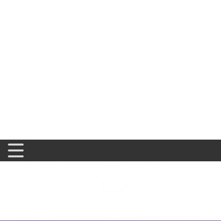
Solution CRM
>
Guide Brevo
>
Brevo : comment résoudre l
Brevo : comment r
courants
☰ Index