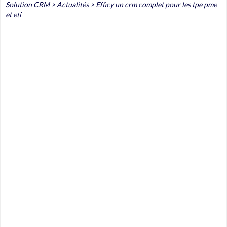
Solution CRM
>
Actualités
>
Efficy un crm complet pour les tpe pme
et eti