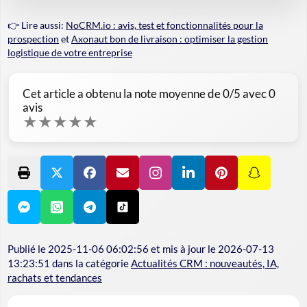
👉 Lire aussi:
NoCRM.io : avis, test et fonctionnalités pour la
prospection
et
Axonaut bon de livraison : optimiser la gestion
logistique de votre entreprise
Cet article a obtenu la note moyenne de
0
/5 avec
0
avis
★
★
★
★
★
Publié le
2025-11-06 06:02:56
et mis à jour le
2026-07-13
13:23:51
dans la catégorie
Actualités CRM : nouveautés, IA,
rachats et tendances