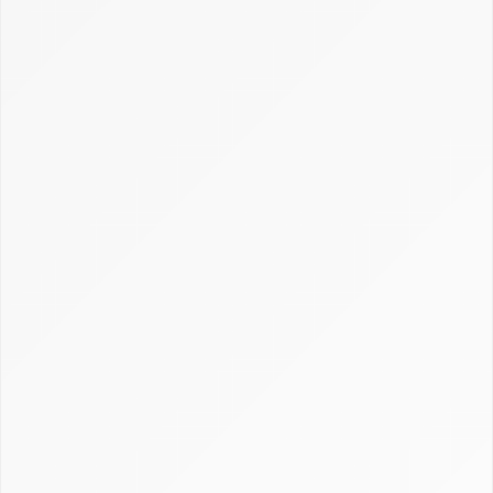
source et sur-mesure
Définition CRM : comprendre la gestion de la
relation client
Gestion, calcul et récupération du CRM en
assurance
Guide Axonaut
Guide Brevo
Guide ClickUp
Guide HubSpot
Guide Monday CRM
Guide noCRM
Guide Odoo
Guide Pipedrive
Guide Salesforce
Guide Sellsy
Guide Zoho