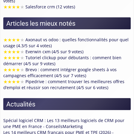
votes)
★
★
★
★
★
Salesforce crm (12 votes)
Articles les mieux notés
★
★
★
★
★
Axonaut vs odoo : quelles fonctionnalités pour quel
usage (4.3/5 sur 4 votes)
★
★
★
★
★
Everwin cxm (4/5 sur 9 votes)
★
★
★
★
★
Tutoriel clickup pour débutants : comment bien
démarrer (4/5 sur 9 votes)
★
★
★
★
★
Brevo : comment intégrer google sheets à vos
campagnes efficacement (4/5 sur 7 votes)
★
★
★
★
★
Pipedrive : comment trouver les meilleures offres
d’emploi et réussir son recrutement (4/5 sur 6 votes)
Actualités
Spécial logiciel CRM : Les 13 meilleurs logiciels de CRM pour
une PME en France - ConseilsMarketing
Les 14 meilleurs CRM français pour PME et TPE (2026) -