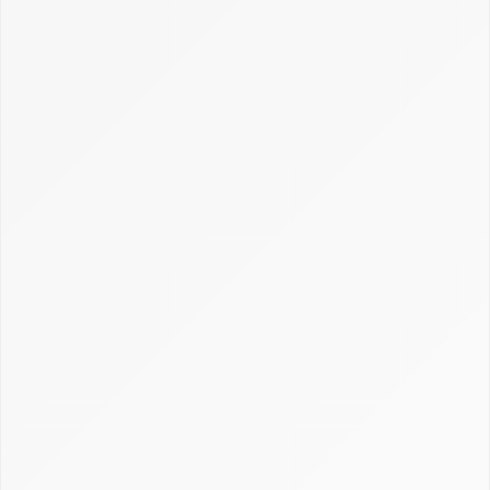
Actualités
Dossiers
Choix et utilisation CRM : fonctionnement,
conseils et exemples
Cimetière des CRM
Créer et personnaliser un CRM : Excel, open
source et sur-mesure
Définition CRM : comprendre la gestion de la
relation client
Gestion, calcul et récupération du CRM en
assurance
Guide Axonaut
Guide Brevo
Guide ClickUp
Guide HubSpot
Guide Monday CRM
Guide noCRM