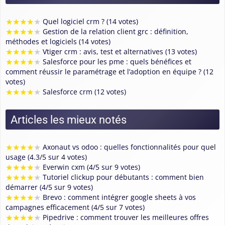
★
★
★
★
★
Quel logiciel crm ? (14 votes)
★
★
★
★
★
Gestion de la relation client grc : définition,
méthodes et logiciels (14 votes)
★
★
★
★
★
Vtiger crm : avis, test et alternatives (13 votes)
★
★
★
★
★
Salesforce pour les pme : quels bénéfices et
comment réussir le paramétrage et l’adoption en équipe ? (12
votes)
★
★
★
★
★
Salesforce crm (12 votes)
Articles les mieux notés
★
★
★
★
★
Axonaut vs odoo : quelles fonctionnalités pour quel
usage (4.3/5 sur 4 votes)
★
★
★
★
★
Everwin cxm (4/5 sur 9 votes)
★
★
★
★
★
Tutoriel clickup pour débutants : comment bien
démarrer (4/5 sur 9 votes)
★
★
★
★
★
Brevo : comment intégrer google sheets à vos
campagnes efficacement (4/5 sur 7 votes)
★
★
★
★
★
Pipedrive : comment trouver les meilleures offres