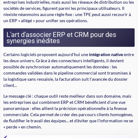
entreprises industrielles, mais aussi les réseaux de distribution ou les
sociétés de services, figurent parmi les principaux utilisateurs. Il
n'existe néanmoins aucune règle fixe : une TPE peut aussi recourir à
un ERP « allégé » pour unifier ses opérations.
L'art d'associer ERP et CRM pour des
synergies inédites
Certains logiciels proposent aujourd'hui une
intégration native
entre
les deux univers. Grâce à des connecteurs intelligents, il devient
possible de synchroniser automatiquement les données : les
commandes validées dans le pipeline commercial sont transmises à
la logistique sans ressaisie, la facturation suit l'avancée du dossier
client...
Le message clé : chaque outil reste meilleur dans son domaine
, mais
les entreprises qui combinent ERP et CRM bénéficient d'une vue
panoramique : elles allient la précision opérationnelle à la finesse
commerciale. Cela permet de créer des parcours clients homogènes,
de fluidifier le travail des équipes... et d'éviter que l'information ne se
« perde » en chemin.