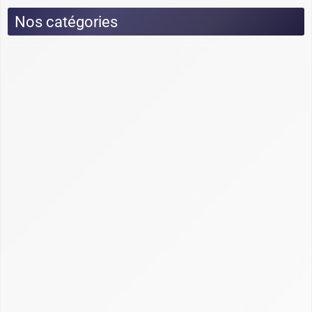
Nos catégories
Actualités
Dossiers
Choix et utilisation CRM : fonctionnement,
conseils et exemples
Cimetière des CRM
Créer et personnaliser un CRM : Excel, open
source et sur-mesure
Définition CRM : comprendre la gestion de la
relation client
Gestion, calcul et récupération du CRM en
assurance
Guide Axonaut
Guide Brevo
Guide ClickUp