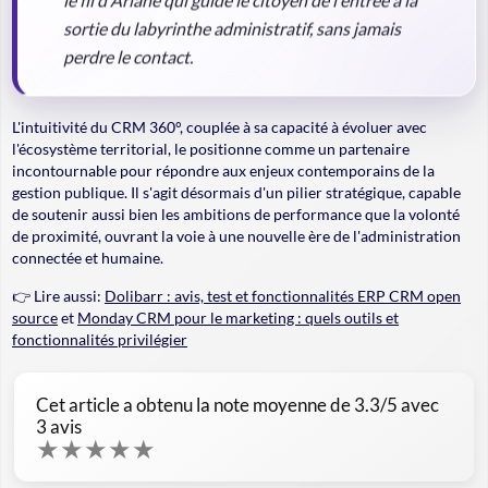
sortie du labyrinthe administratif, sans jamais
perdre le contact.
L'intuitivité du CRM 360°, couplée à sa capacité à évoluer avec
l'écosystème territorial, le positionne comme un partenaire
incontournable pour répondre aux enjeux contemporains de la
gestion publique. Il s'agit désormais d'un pilier stratégique, capable
de soutenir aussi bien les ambitions de performance que la volonté
de proximité, ouvrant la voie à une nouvelle ère de l'administration
connectée et humaine.
👉 Lire aussi:
Dolibarr : avis, test et fonctionnalités ERP CRM open
source
et
Monday CRM pour le marketing : quels outils et
fonctionnalités privilégier
Cet article a obtenu la note moyenne de
3.3
/5 avec
3
avis
★
★
★
★
★