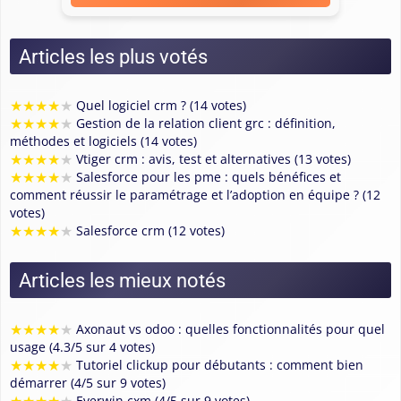
Articles les plus votés
★
★
★
★
★
Quel logiciel crm ? (14 votes)
★
★
★
★
★
Gestion de la relation client grc : définition,
méthodes et logiciels (14 votes)
★
★
★
★
★
Vtiger crm : avis, test et alternatives (13 votes)
★
★
★
★
★
Salesforce pour les pme : quels bénéfices et
comment réussir le paramétrage et l’adoption en équipe ? (12
votes)
★
★
★
★
★
Salesforce crm (12 votes)
Articles les mieux notés
★
★
★
★
★
Axonaut vs odoo : quelles fonctionnalités pour quel
usage (4.3/5 sur 4 votes)
★
★
★
★
★
Tutoriel clickup pour débutants : comment bien
démarrer (4/5 sur 9 votes)
Everwin cxm (4/5 sur 9 votes)