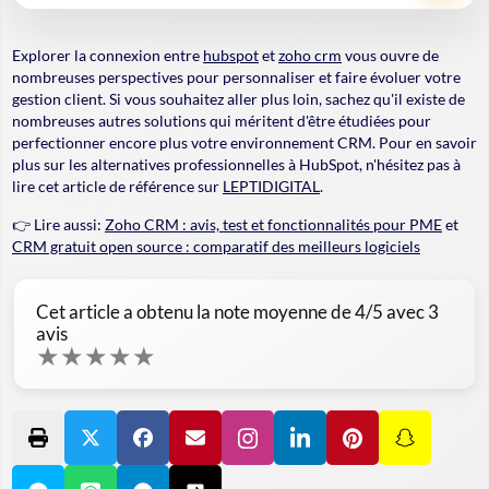
Explorer la connexion entre
hubspot
et
zoho crm
vous ouvre de
nombreuses perspectives pour personnaliser et faire évoluer votre
gestion client. Si vous souhaitez aller plus loin, sachez qu'il existe de
nombreuses autres solutions qui méritent d'être étudiées pour
perfectionner encore plus votre environnement CRM. Pour
en savoir
plus
sur les alternatives professionnelles à HubSpot, n'hésitez pas à
lire cet article de référence sur
LEPTIDIGITAL
.
👉 Lire aussi:
Zoho CRM : avis, test et fonctionnalités pour PME
et
CRM gratuit open source : comparatif des meilleurs logiciels
Cet article a obtenu la note moyenne de
4
/5 avec
3
avis
★
★
★
★
★