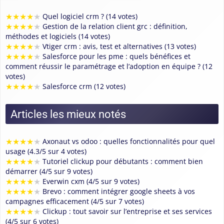
★
★
★
★
★
Quel logiciel crm ? (14 votes)
★
★
★
★
★
Gestion de la relation client grc : définition,
méthodes et logiciels (14 votes)
★
★
★
★
★
Vtiger crm : avis, test et alternatives (13 votes)
★
★
★
★
★
Salesforce pour les pme : quels bénéfices et
comment réussir le paramétrage et l’adoption en équipe ? (12
votes)
★
★
★
★
★
Salesforce crm (12 votes)
Articles les mieux notés
★
★
★
★
★
Axonaut vs odoo : quelles fonctionnalités pour quel
usage (4.3/5 sur 4 votes)
★
★
★
★
★
Tutoriel clickup pour débutants : comment bien
démarrer (4/5 sur 9 votes)
★
★
★
★
★
Everwin cxm (4/5 sur 9 votes)
★
★
★
★
★
Brevo : comment intégrer google sheets à vos
campagnes efficacement (4/5 sur 7 votes)
★
★
★
★
★
Clickup : tout savoir sur l’entreprise et ses services
(4/5 sur 6 votes)