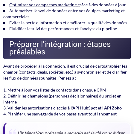
Optimiser vos campagnes marketing
grâce à des données à jour
Automatiser l'envoi de données entre vos équipes marketing et
commerciales
Eviter la perte d'information et améliorer la
qualité des données
Fluidifier le suivi des performances et l'analyse du pipeline
Préparer l'intégration : étapes
préalables
Avant de procéder à la connexion, il est crucial de
cartographier les
champs
(contacts, deals, sociétés, etc.) à synchroniser et de clarifier
les flux de données souhaités. Pensez à :
Mettre à jour vos listes de contacts dans chaque CRM
Définir les
champions
(personnes décisionnaires) du projet en
interne
Valider les autorisations d'accès à
l'API HubSpot
et
l'API Zoho
Planifier une sauvegarde de vos bases avant tout lancement
L'intégration préparée avec soin est la clé pour éviter