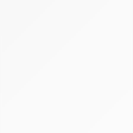
Actualités
Dossiers
Choix et utilisation CRM : fonctionnement,
conseils et exemples
Cimetière des CRM
Créer et personnaliser un CRM : Excel, open
source et sur-mesure
Définition CRM : comprendre la gestion de la
relation client
Gestion, calcul et récupération du CRM en
assurance
Guide Axonaut
Guide Brevo
Guide ClickUp
Guide HubSpot
Guide Monday CRM
Guide noCRM